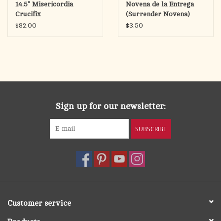
14.5" Misericordia
Novena de la Entrega
Crucifix
(Surrender Novena)
Letra Grande
$82.00
$3.50
Sign up for our newsletter:
SUBSCRIBE
Customer service