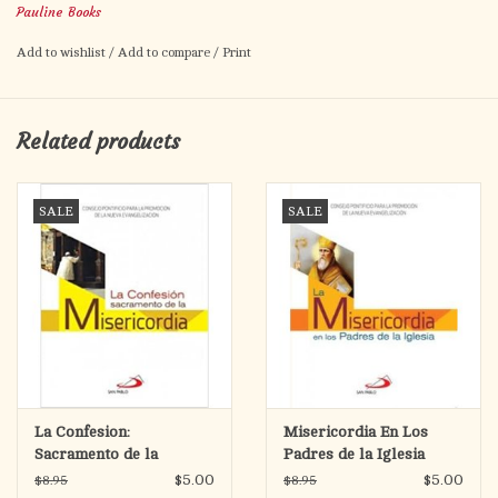
Pauline Books
Consejo para la Promoción de la Nueva Evangelización ofrece
este valioso instrumento para enriquecer la reflexión personal,
Add to wishlist
/
Add to compare
/
Print
la catequesis y la lectivo divina.
Related products
SALE
SALE
La Confesion:
Misericordia En Los
Sacramento de la
Padres de la Iglesia
Misericordia
$5.00
$5.00
$8.95
$8.95