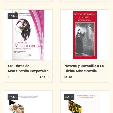
SALE
Las Obras de
Novena y Coronilla a La
Misericordia Corporales
Divina Misericordia
y Espirituales
(Divine Mercy Novena
$5.00
$0.50
$8.95
Pamphlet)
SALE
SALE