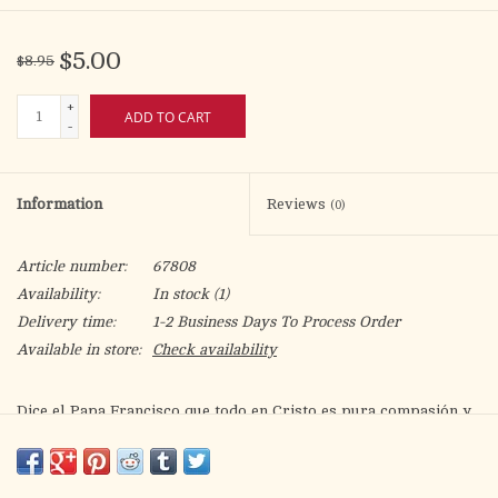
$5.00
$8.95
+
ADD TO CART
-
Information
Reviews
(0)
Article number:
67808
Availability:
In stock
(1)
Delivery time:
1-2 Business Days To Process Order
Available in store:
Check availability
Dice el Papa Francisco que todo en Cristo es pura compasión y
esto no sirve para afirmar que en sus parábolas, el Señor nos
invita a acoger la vida que se expresa en ellas y a déjanos
conducir de su mano hacia un cambio de vida. El Pontificio